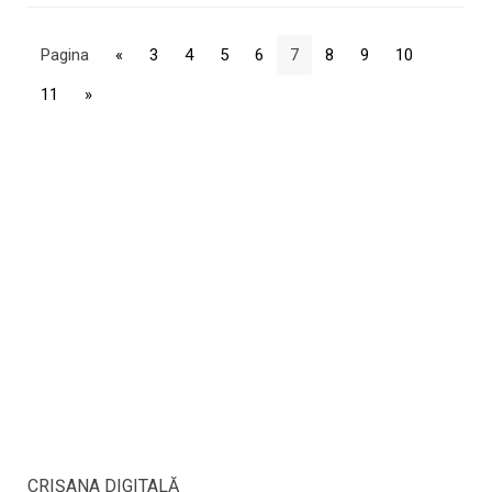
Pagina
«
3
4
5
6
7
8
9
10
11
»
CRIŞANA DIGITALĂ