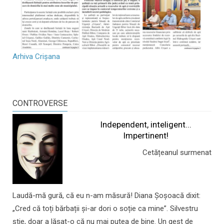
Arhiva Crișana
CONTROVERSE
Independent, inteligent...
Impertinent!
Cetățeanul surmenat
Laudă-mă gură, că eu n-am măsură! Diana Șoșoacă dixit:
„Cred că toți bărbații și-ar dori o soție ca mine”. Silvestru
știe, doar a lăsat-o că nu mai putea de bine. Un gest de