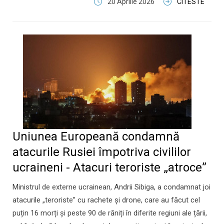
20 Aprilie 2026
CITESTE
Uniunea Europeană condamnă
atacurile Rusiei împotriva civililor
ucraineni - Atacuri teroriste „atroce”
Ministrul de externe ucrainean, Andrii Sibiga, a condamnat joi
atacurile „teroriste” cu rachete și drone, care au făcut cel
puțin 16 morți și peste 90 de răniți în diferite regiuni ale țării,