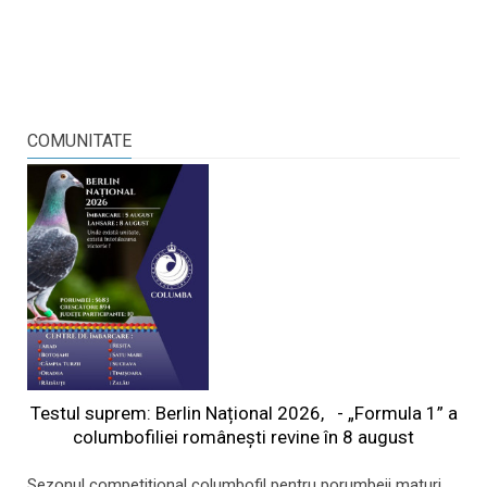
COMUNITATE
Testul suprem: Berlin Național 2026, - „Formula 1” a
columbofiliei româneşti revine în 8 august
Sezonul competițional columbofil pentru porumbeii maturi