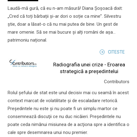
Laudă-mă gură, că eu n-am măsură! Diana Șoșoacă dixit:
„Cred că toți bărbații și-ar dori o soție ca mine”. Silvestru
știe, doar a lăsat-o că nu mai putea de bine. Un gest de
mare omenie. Să se mai bucure și alți români de așa...
patrimoniu național.
CITESTE
Radiografia unei crize - Eroarea
strategică a președintelui
Contributors
Rolul şefului de stat este unul decisiv mai cu seamă în acest
context marcat de volatilitate şi de escaladare retorică.
Preşedintele nu este şi nu poate fi un simplu martor ce
consemnează discuţii ce nu duc nicăieri. Preşedintele nu
poate ceda nimănui misiunea de a acţiona spre a identifica o
cale spre desemnarea unui nou premier.