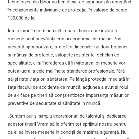
tehnologice din Bihor au beneficiat de sponsorizări constând
în echipamente individuale de protecţie, în valoare de peste
130.000 de lei.
Într-o lume în continuă schimbare, tinerii care învață o
meserie sunt adevărații eroi ai economiei de mâine. Prin
această sponsorizare, s-a oferit liceenilor nu doar bocanci
şi mănuşi de protecție, salopete rezistente, ochelari de
specialitate, ci și încrederea că în viitoarea lor meserie vor
putea lucra la cele mai înalte standarde profesionale, fără
să-şi rişte viaţa ori sănătatea. Pe lângă protecţia imediată în
faţa riscului de accidente de muncă, acţiunea a avut şi rolul
de a-i face pe tineri să conştientizeze importanţa măsurilor
preventive de securitate şi sănătate în muncă.
„Suntem pur și simplu impresionați de talentul și dedicarea
acestor tineri! Vrem să le oferim tot sprijinul nostru pentru
ca ei să învețe meserie în condiții de maximă siguranță. Nu