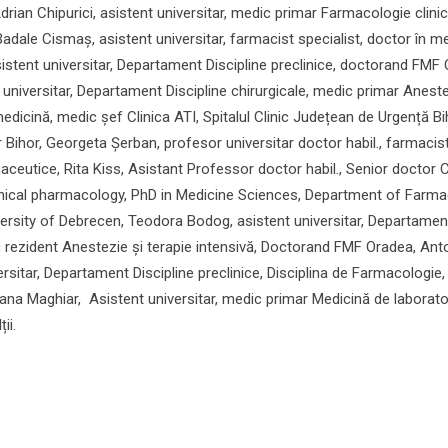
rian Chipurici, asistent universitar, medic primar Farmacologie clinic
adale Cismaș, asistent universitar, farmacist specialist, doctor în me
stent universitar, Departament Discipline preclinice, doctorand FMF 
universitar, Departament Discipline chirurgicale, medic primar Aneste
medicină, medic șef Clinica ATI, Spitalul Clinic Județean de Urgență Bi
r Bihor, Georgeta Șerban, profesor universitar doctor habil., farmacis
maceutice, Rita Kiss, Asistant Professor doctor habil., Senior doctor C
linical pharmacology, PhD in Medicine Sciences, Department of Farm
rsity of Debrecen, Teodora Bodog, asistent universitar, Departamen
ic rezident Anestezie și terapie intensivă, Doctorand FMF Oradea, Ant
rsitar, Departament Discipline preclinice, Disciplina de Farmacologie,
na Maghiar, Asistent universitar, medic primar Medicină de laborato
ii.