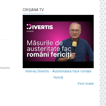
CRIŞANA TV
tariilor
Interviu Divertis - Austeritatea face români
fericiți
Vezi toate