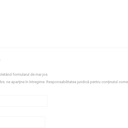
.
letând formularul de mai jos.
dvs. ne aparţine în întregime. Responsabilitatea juridică pentru conţinutul comen