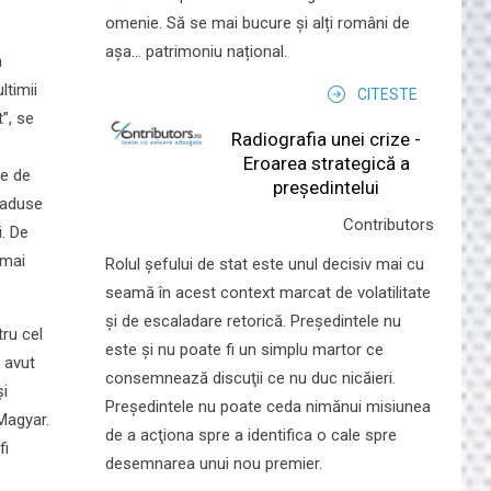
omenie. Să se mai bucure și alți români de
așa... patrimoniu național.
a
ltimii
CITESTE
”, se
Radiografia unei crize -
Eroarea strategică a
ie de
președintelui
t aduse
Contributors
i. De
 mai
Rolul şefului de stat este unul decisiv mai cu
seamă în acest context marcat de volatilitate
şi de escaladare retorică. Preşedintele nu
ru cel
este şi nu poate fi un simplu martor ce
 avut
consemnează discuţii ce nu duc nicăieri.
și
Preşedintele nu poate ceda nimănui misiunea
Magyar.
de a acţiona spre a identifica o cale spre
fi
desemnarea unui nou premier.