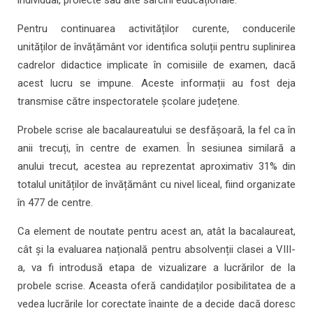
individual, proiecte sau alte sarcini educaționale.
Pentru continuarea activităților curente, conducerile
unităților de învățământ vor identifica soluții pentru suplinirea
cadrelor didactice implicate în comisiile de examen, dacă
acest lucru se impune. Aceste informații au fost deja
transmise către inspectoratele școlare județene.
Probele scrise ale bacalaureatului se desfășoară, la fel ca în
anii trecuți, în centre de examen. În sesiunea similară a
anului trecut, acestea au reprezentat aproximativ 31% din
totalul unităților de învățământ cu nivel liceal, fiind organizate
în 477 de centre.
Ca element de noutate pentru acest an, atât la bacalaureat,
cât și la evaluarea națională pentru absolvenții clasei a VIII-
a, va fi introdusă etapa de vizualizare a lucrărilor de la
probele scrise. Aceasta oferă candidaților posibilitatea de a
vedea lucrările lor corectate înainte de a decide dacă doresc