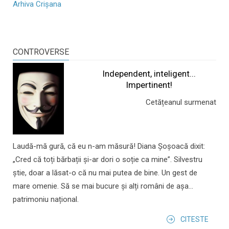
Arhiva Crișana
CONTROVERSE
Independent, inteligent...
Impertinent!
Cetățeanul surmenat
Laudă-mă gură, că eu n-am măsură! Diana Șoșoacă dixit:
„Cred că toți bărbații și-ar dori o soție ca mine”. Silvestru
știe, doar a lăsat-o că nu mai putea de bine. Un gest de
mare omenie. Să se mai bucure și alți români de așa...
patrimoniu național.
CITESTE