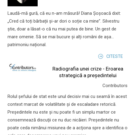
Laudă-mă gură, că eu n-am măsură! Diana Șoșoacă dixit:
„Cred că toți bărbații și-ar dori o soție ca mine”. Silvestru
știe, doar a lăsat-o că nu mai putea de bine. Un gest de
mare omenie. Să se mai bucure și alți români de așa...
patrimoniu național.
CITESTE
Radiografia unei crize - Eroarea
strategică a președintelui
Contributors
Rolul şefului de stat este unul decisiv mai cu seamă în acest
context marcat de volatilitate şi de escaladare retorică.
Preşedintele nu este şi nu poate fi un simplu martor ce
consemnează discuţii ce nu duc nicăieri. Preşedintele nu
poate ceda nimănui misiunea de a acţiona spre a identifica o