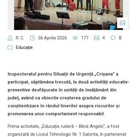
R. C.
06 Aprilie 2026
177
4
0
Educaţie
Inspectoratul pentru Situații de Urgență „Crișana” a
participat, săptămâna trecută, la două activități educativ-
preventive desfășurate în unități de învățământ din
județ, având ca obiectiv creșterea gradului de
conștientizare în rândul tinerilor asupra riscurilor și
promovarea unui comportament responsabil.
Prima activitate, „Educație rutieră – Blind Angels”, a fost
organizată de Liceul Tehnologic Nr. 1 Salonta, în parteneriat