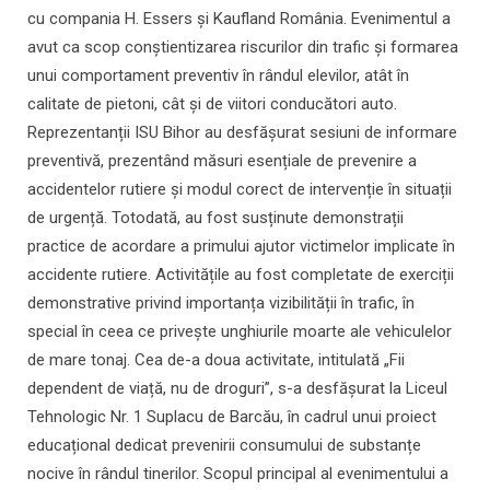
cu compania H. Essers și Kaufland România. Evenimentul a
avut ca scop conștientizarea riscurilor din trafic și formarea
unui comportament preventiv în rândul elevilor, atât în
calitate de pietoni, cât și de viitori conducători auto.
Reprezentanții ISU Bihor au desfășurat sesiuni de informare
preventivă, prezentând măsuri esențiale de prevenire a
accidentelor rutiere și modul corect de intervenție în situații
de urgență. Totodată, au fost susținute demonstrații
practice de acordare a primului ajutor victimelor implicate în
accidente rutiere. Activitățile au fost completate de exerciții
demonstrative privind importanța vizibilității în trafic, în
special în ceea ce privește unghiurile moarte ale vehiculelor
de mare tonaj. Cea de-a doua activitate, intitulată „Fii
dependent de viață, nu de droguri”, s-a desfășurat la Liceul
Tehnologic Nr. 1 Suplacu de Barcău, în cadrul unui proiect
educațional dedicat prevenirii consumului de substanțe
nocive în rândul tinerilor. Scopul principal al evenimentului a