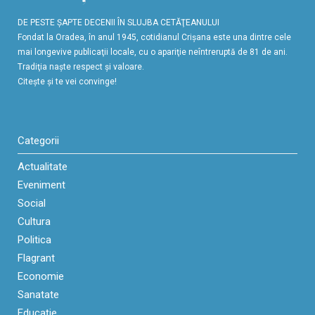
DE PESTE ŞAPTE DECENII ÎN SLUJBA CETĂŢEANULUI
Fondat la Oradea, în anul 1945, cotidianul Crişana este una dintre cele
mai longevive publicaţii locale, cu o apariţie neîntreruptă de 81 de ani.
Tradiţia naşte respect şi valoare.
Citeşte şi te vei convinge!
Categorii
Actualitate
Eveniment
Social
Cultura
Politica
Flagrant
Economie
Sanatate
Educaţie