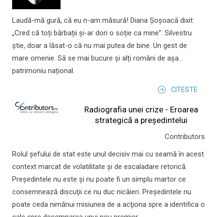
Laudă-mă gură, că eu n-am măsură! Diana Șoșoacă dixit:
„Cred că toți bărbații și-ar dori o soție ca mine”. Silvestru
știe, doar a lăsat-o că nu mai putea de bine. Un gest de
mare omenie. Să se mai bucure și alți români de așa...
patrimoniu național.
CITESTE
Radiografia unei crize - Eroarea
strategică a președintelui
Contributors
Rolul şefului de stat este unul decisiv mai cu seamă în acest
context marcat de volatilitate şi de escaladare retorică.
Preşedintele nu este şi nu poate fi un simplu martor ce
consemnează discuţii ce nu duc nicăieri. Preşedintele nu
poate ceda nimănui misiunea de a acţiona spre a identifica o